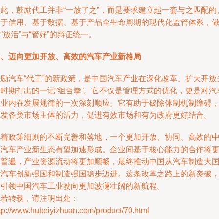
因此，鼓励代工并非“一放了之”，而是要求建立起一套与之匹配的
基于信用、基于数据、基于产品全生命周期的现代化监管体系，
“放活”与“管好”的辩证统一。
四、迈向更加开放、高效的汽车产业新格局
鼓励汽车“代工”的新政策，是中国汽车产业在深化改革、扩大开放
键时期打出的一记“组合拳”。它不仅是管理方式的优化，更是对汽
产业内在发展规律的一次深刻顺应。它有助于破除体制机制障碍
激发各类市场主体的活力，促进有效市场和有为政府更好结合。
随着政策细则的不断完善和落地，一个更加开放、协同、高效的
国汽车产业新生态有望加速形成。企业间基于核心能力的合作将
加普遍，产业资源流动将更加顺畅，最终推动中国从汽车制造大
向汽车创新强国和制造强国稳步迈进。这条改革之路上的新突破
正引领中国汽车工业驶向更加波澜壮阔的新航程。
如若转载，请注明出处：
tp://www.hubeiyizhuan.com/product/70.html