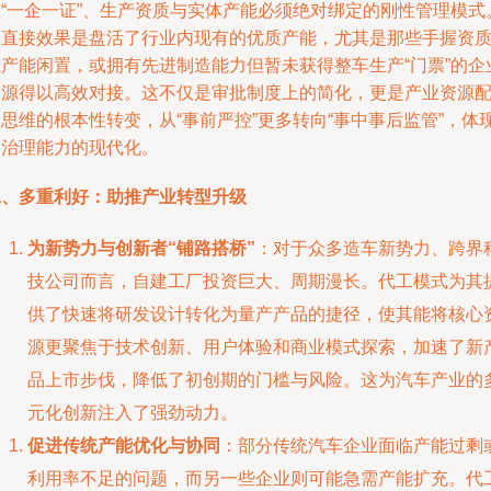
往“一企一证”、生产资质与实体产能必须绝对绑定的刚性管理模式
其直接效果是盘活了行业内现有的优质产能，尤其是那些手握资
但产能闲置，或拥有先进制造能力但暂未获得整车生产“门票”的企
资源得以高效对接。这不仅是审批制度上的简化，更是产业资源
思维的根本性转变，从“事前严控”更多转向“事中事后监管”，体
了治理能力的现代化。
二、多重利好：助推产业转型升级
为新势力与创新者“铺路搭桥”
：对于众多造车新势力、跨界
技公司而言，自建工厂投资巨大、周期漫长。代工模式为其
供了快速将研发设计转化为量产产品的捷径，使其能将核心
源更聚焦于技术创新、用户体验和商业模式探索，加速了新
品上市步伐，降低了初创期的门槛与风险。这为汽车产业的
元化创新注入了强劲动力。
促进传统产能优化与协同
：部分传统汽车企业面临产能过剩
利用率不足的问题，而另一些企业则可能急需产能扩充。代