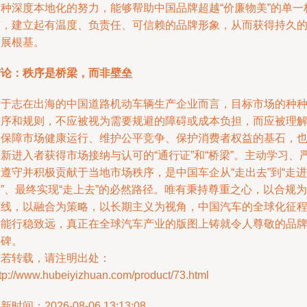
这种深度本地化的努力，能够帮助中国品牌超越“价廉物美”的单一
签，建立起有温度、负责任、可信赖的品牌形象，从而获得持久
发展根基。
结论：秩序是桥梁，而非壁垒
对于志在出海的中国道路机动车辆生产企业而言，目标市场的种
秩序和规则，不应被视为需要规避的障碍或成本负担，而应被理
为保障市场健康运行、维护公平竞争、保护消费者权益的基石，
新进入者获得市场接纳与认可的“通行证”和“桥梁”。主动学习、
遵守并积极贡献于当地市场秩序，是中国车企从“走出去”到“走进
”、最终实现“走上去”的必然路径。唯有秉持尊重之心，以合规为
底线，以融合为策略，以长期主义为视角，中国汽车的全球化征
才能行稳致远，真正在全球汽车产业的版图上铸就令人尊敬的品
丰碑。
如若转载，请注明出处：
tp://www.hubeiyizhuan.com/product/73.html
新时间：2026-08-06 13:13:08