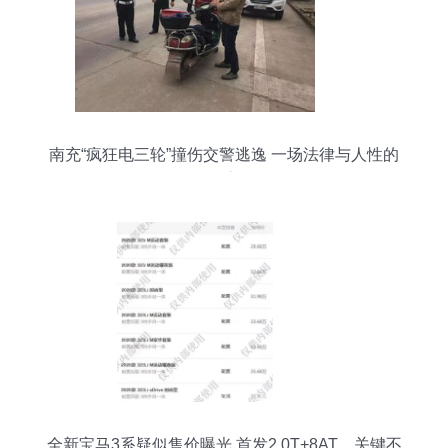
南充“疯狂电三轮”撞伤交警逃逸 一场法律与人性的
追缉之路
全新宝马3系疑似售价曝光 首发2.0T+8AT，关键不