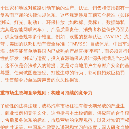
每个国家和地区对道路机动车辆的生产、认证、销售和使用都有
套复杂而严谨的法律法规体系。这些规定涉及车辆安全标准（如
撞测试、灯光、制动）、环保排放（如欧标、美标）、数据隐私
（尤其是智能网联汽车）、产品质量责任、消费者权益保护乃至
工、供应链合规等多个维度。例如，欧盟的整车认证（WVTA）流
严苛，美国的联邦机动车安全标准（FMVSS）自成体系。中国车
出海，绝不能简单地将国内已成熟的产品直接“平移”，而必须进行
对性的研发、测试与适配，投入资源确保从设计源头就满足当地
规。这不仅是合法准入的前提，更是对当地用户生命财产安全的
本尊重。任何试图走捷径、打擦边球的行为，都可能招致巨额罚
款、销售禁令乃至品牌声誉的永久性损害。
尊重市场生态与竞争规则：构建可持续的竞争力
除了硬性的法律法规，成熟汽车市场往往有着长期形成的产业生
态、商业惯例和竞争文化。这包括与本土经销商、供应商的合作
式，售后服务体系的标准，市场营销的伦理规范，以及对知识产
保护的共识等。中国车企需要以谦逊和学习的态度，深入研究当