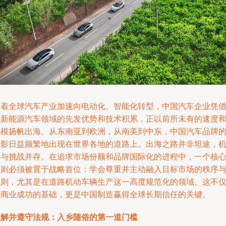
随着全球汽车产业加速向电动化、智能化转型，中国汽车企业凭
在新能源汽车领域的先发优势和技术积累，正以前所未有的速度
规模扬帆出海。从东南亚到欧洲，从南美到中东，中国汽车品牌
身影日益频繁地出现在世界各地的道路上。出海之路并非坦途，
遇与挑战并存。在追求市场份额和品牌国际化的进程中，一个核
原则必须被置于战略首位：学会尊重并主动融入目标市场的秩序
规则，尤其是在道路机动车辆生产这一高度规范化的领域。这不
是商业成功的基础，更是中国制造赢得全球长期信任的关键。
理解并遵守法规：入乡随俗的第一道门槛