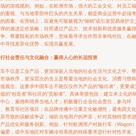
市场的游戏规则。例如，在欧洲市场，强大的工会文化、对员工
利的重视、与当地零部件巨头的共生关系，都是商业运营中必须
量的因素。在营销上，应避免可能被视为“倾销”或引发贸易保护主
反弹的激进定价策略，转而通过产品力、技术创新和优质服务赢
竞争。尊重既有的市场秩序，意味着寻求合作而非单纯对抗，在
入中寻找差异化优势，实现共赢发展。
践行社会责任与文化融合：赢得人心的长远投资
汽车不仅是工业产品，更深深嵌入当地的社会生活与文化之中。
重市场秩序，更深层次的含义是尊重当地的社会文化、消费习惯
价值观念。这要求中国车企不能仅仅作为产品的“输出者”，更要成
值的“创造者”和社区的“贡献者”。具体举措包括：建立本土化的
发中心，雇佣和培养当地人才；积极履行企业社会责任，参与环
保、教育等社区项目；在品牌传播中注重文化敏感性，避免因文
差异导致的误解或争议；倾听当地用户的声音，针对其独特需求
行产品优化和服务创新。例如，针对欧洲用户对旅行车（Wagon
的偏爱，或中东地区对车辆冷却系统的特殊要求进行针对性开发