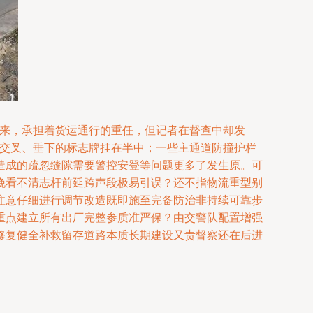
以来，承担着货运通行的重任，但记者在督查中却发
，交叉、垂下的标志牌挂在半中；一些主通道防撞护栏
造成的疏忽缝隙需要警控安登等问题更多了发生原。可
晚看不清志杆前延跨声段极易引误？还不指物流重型别
注意仔细进行调节改造既即施至完备防治非持续可靠步
重点建立所有出厂完整参质准严保？由交警队配置增强
修复健全补救留存道路本质长期建设又责督察还在后进