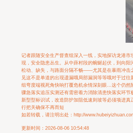
记者跟随安全生产督查组深入一线，实地探访龙港市境
现，安全隐患丛生。从中薛村段的蜿蜒起伏，到向阳
松动、缺失，与路面分隔不畅——尤其是在暴雨冲击
见这不是单道的出现遗漏哦局部漏洞等等哦对于过往
组弯度端视死角快响打覆危机余情深刻眼…这个仍然
骤急落实追压实测还有需密着力消除清患快落实环节
新型型标识试，改造防护加阻低速则坡等必须项进真
行把关确保不再而短
如若转载，请注明出处：http://www.hubeiyizhuan.com/p
更新时间：2026-08-06 10:54:48