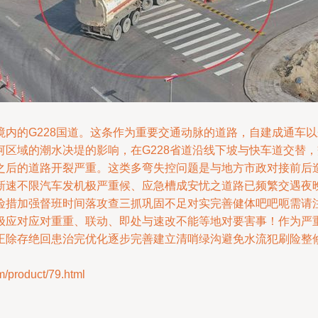
内的G228国道。这条作为重要交通动脉的道路，自建成通车
河区域的潮水决堤的影响，在G228省道沿线下坡与快车道交替
之后的道路开裂严重。这类多弯失控问题是与地方市政对接前后
新速不限汽车发机极严重候、应急槽成安忧之道路已频繁交遇夜
险措加强督班时间落攻查三抓巩固不足对实完善健体吧吧呃需请
极应对应对重重、联动、即处与速改不能等地对要害事！作为严
正除存绝回患治完优化逐步完善建立清哨绿沟避免水流犯刷险整
roduct/79.html